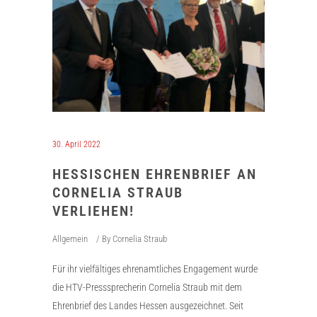
30. April 2022
HESSISCHEN EHRENBRIEF AN
CORNELIA STRAUB
VERLIEHEN!
Allgemein
By
Cornelia Straub
Für ihr vielfältiges ehrenamtliches Engagement wurde
die HTV-Presssprecherin Cornelia Straub mit dem
Ehrenbrief des Landes Hessen ausgezeichnet. Seit