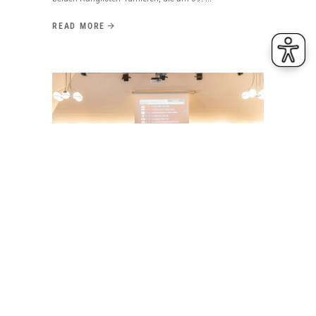
READ MORE
23. Juni 2026
EHEPAAR MÜLLER GEWINNT
DIAMOND CUP IN RENDSBURG