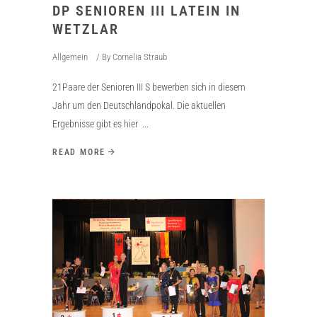
DP SENIOREN III LATEIN IN
WETZLAR
Allgemein
By
Cornelia Straub
21Paare der Senioren III S bewerben sich in diesem
Jahr um den Deutschlandpokal. Die aktuellen
Ergebnisse gibt es hier
READ MORE