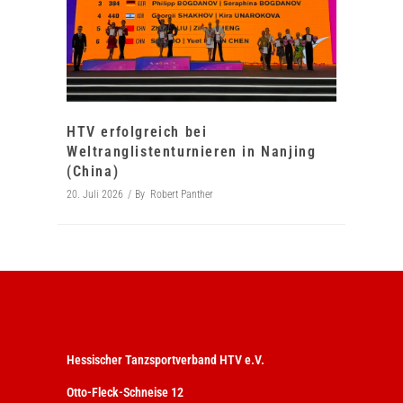
HTV erfolgreich bei
Weltranglistenturnieren in Nanjing
(China)
20. Juli 2026
By
Robert Panther
Hessischer Tanzsportverband HTV e.V.
Otto-Fleck-Schneise 12