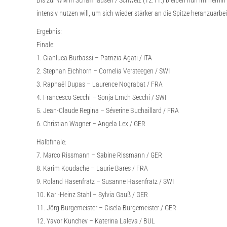
Bis zur WM in Schaffhausen / Schweiz (12.11.) bleiben nun immerhin 
intensiv nutzen will, um sich wieder stärker an die Spitze heranzuarbei
Ergebnis:
Finale:
1. Gianluca Burbassi – Patrizia Agati / ITA
2. Stephan Eichhorn – Cornelia Versteegen / SWI
3. Raphaël Dupas – Laurence Nograbat / FRA
4. Francesco Secchi – Sonja Emch Secchi / SWI
5. Jean-Claude Regina – Séverine Buchaillard / FRA
6. Christian Wagner – Angela Lex / GER
Halbfinale:
7. Marco Rissmann – Sabine Rissmann / GER
8. Karim Koudache – Laurie Bares / FRA
9. Roland Hasenfratz – Susanne Hasenfratz / SWI
10. Karl-Heinz Stahl – Sylvia Gauß / GER
11. Jörg Burgemeister – Gisela Burgemeister / GER
12. Yavor Kunchev – Katerina Laleva / BUL