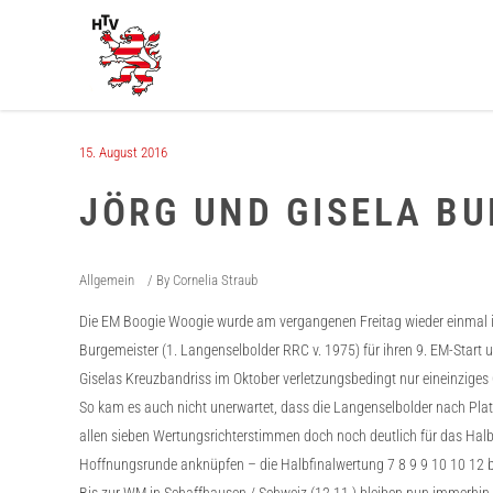
15. August 2016
JÖRG UND GISELA BU
Allgemein
By
Cornelia Straub
Die EM Boogie Woogie wurde am vergangenen Freitag wieder einma
Burgemeister (1. Langenselbolder RRC v. 1975) für ihren 9. EM-Start un
Giselas Kreuzbandriss im Oktober verletzungsbedingt nur eineinziges
So kam es auch nicht unerwartet, dass die Langenselbolder nach Pla
allen sieben Wertungsrichterstimmen doch noch deutlich für das Halbf
Hoffnungsrunde anknüpfen – die Halbfinalwertung 7 8 9 9 10 10 12 