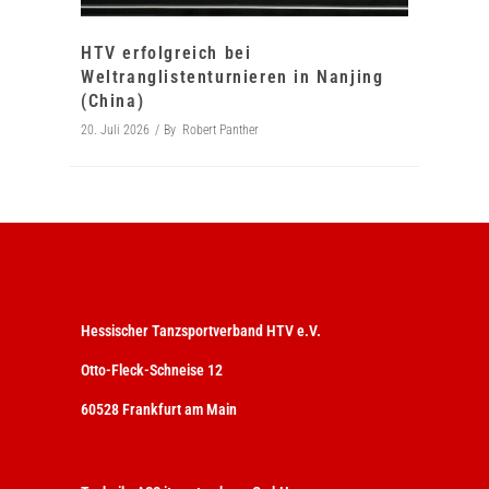
HTV erfolgreich bei
Weltranglistenturnieren in Nanjing
(China)
20. Juli 2026
By
Robert Panther
Hessischer Tanzsportverband HTV e.V.
Otto-Fleck-Schneise 12
60528 Frankfurt am Main