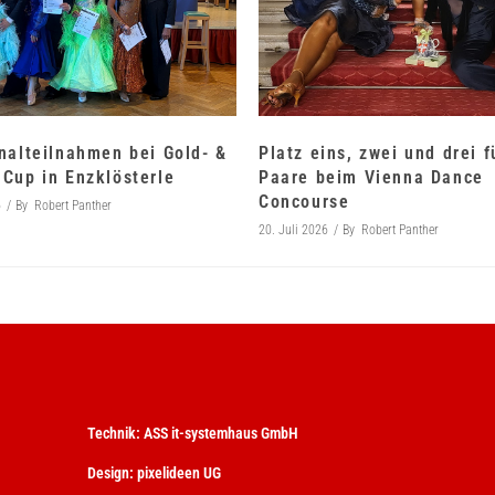
nalteilnahmen bei Gold- &
Platz eins, zwei und drei 
Cup in Enzklösterle
Paare beim Vienna Dance
Concourse
6
By
Robert Panther
20. Juli 2026
By
Robert Panther
Technik:
ASS it-systemhaus GmbH
Design:
pixelideen UG