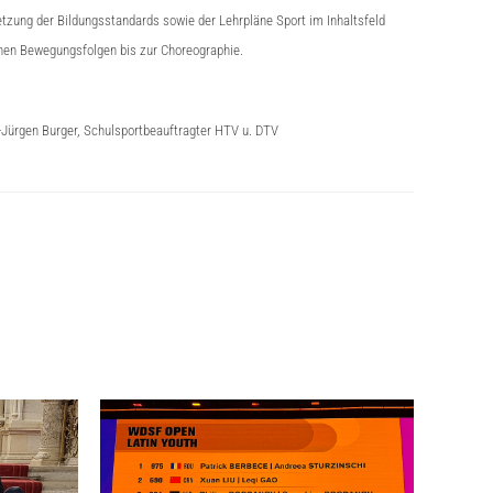
zung der Bildungsstandards sowie der Lehrpläne Sport im Inhaltsfeld
chen Bewegungsfolgen bis zur Choreographie.
-Jürgen Burger, Schulsportbeauftragter HTV u. DTV