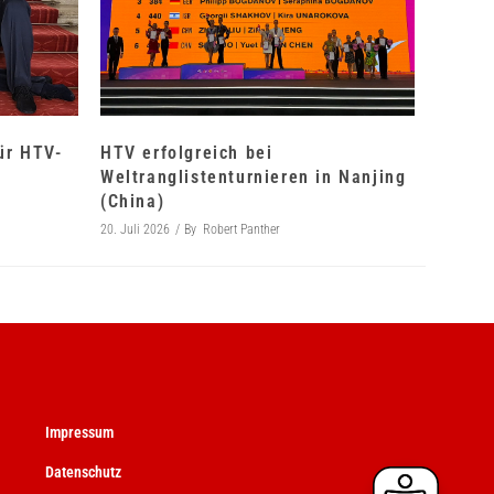
für HTV-
HTV erfolgreich bei
Weltranglistenturnieren in Nanjing
(China)
20. Juli 2026
By
Robert Panther
Impressum
Datenschutz