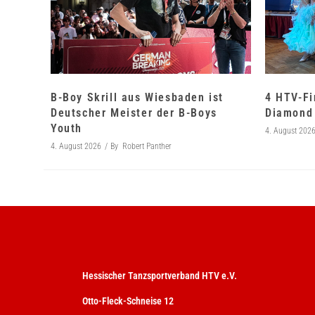
B-Boy Skrill aus Wiesbaden ist
4 HTV-Fi
Deutscher Meister der B-Boys
Diamond 
Youth
4. August 202
4. August 2026
By
Robert Panther
Hessischer Tanzsportverband HTV e.V.
Otto-Fleck-Schneise 12