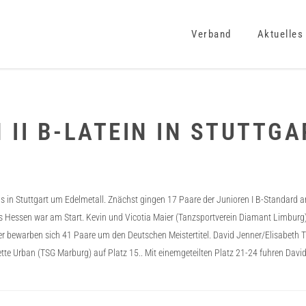
Verband
Aktuelles
 II B-LATEIN IN STUTTGA
n Stuttgart um Edelmetall. Znächst gingen 17 Paare der Junioren I B-Standard an 
 Hessen war am Start. Kevin und Vicotia Maier (Tanzsportverein Diamant Limburg) 
ier bewarben sich 41 Paare um den Deutschen Meistertitel. David Jenner/Elisabeth T
iette Urban (TSG Marburg) auf Platz 15.. Mit einemgeteilten Platz 21-24 fuhren D