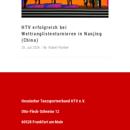
HTV erfolgreich bei
Weltranglistenturnieren in Nanjing
(China)
20. Juli 2026
By
Robert Panther
Hessischer Tanzsportverband HTV e.V.
Otto-Fleck-Schneise 12
60528 Frankfurt am Main