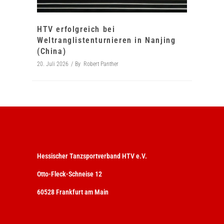
HTV erfolgreich bei
Weltranglistenturnieren in Nanjing
(China)
20. Juli 2026
By
Robert Panther
Hessischer Tanzsportverband HTV e.V.
Otto-Fleck-Schneise 12
60528 Frankfurt am Main