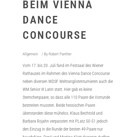
BEIM VIENNA
DANCE
CONCOURSE
Allgemein
By
Robert Panther
Vom 17. bis 20. Juli fand im Festsaal des Wiener
Rathauses im Rahmen des Vienna Dance Concourse
neben diversen WDSF Weltranglistenturnieren auch die
WM Senior III Latin statt. Hier gab es keine
Sternchenpaare, so dass alle 110 Paare die Vorrunde
bestreiten mussten. Beide hessischen Paare
überstanden diese mühelos. Klaus Bechtold und
Barbara Rojahn verpassten mit PLatz 50-51 jedoch
den Einzug in die Runde der besten 49 Paare nur
hauchdünn. René und Martina Klatt dagegen durften