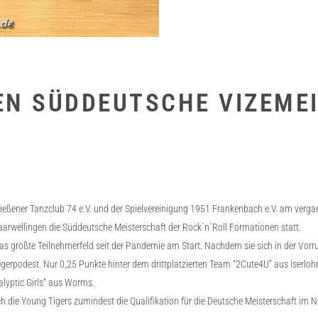
EN SÜDDEUTSCHE VIZEMEI
 Gießener Tanzclub 74 e.V. und der Spielvereinigung 1951 Frankenbach e.V. am ve
aarwellingen die Süddeutsche Meisterschaft der Rock´n´Roll Formationen statt.
 größte Teilnehmerfeld seit der Pandemie am Start. Nachdem sie sich in der Vorrund
erpodest. Nur 0,25 Punkte hinter dem drittplatzierten Team “2Cute4U” aus Iserlohn la
lyptic Girls” aus Worms.
h die Young Tigers zumindest die Qualifikation für die Deutsche Meisterschaft i