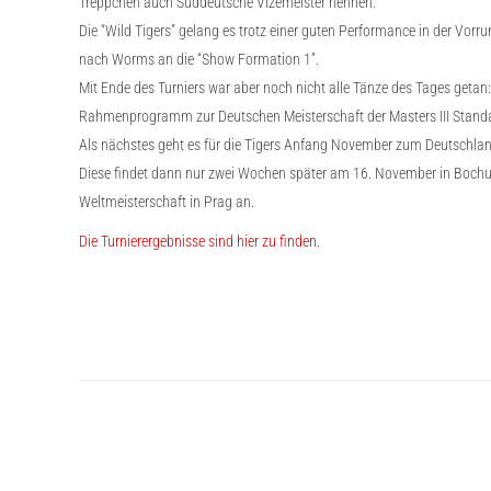
Treppchen auch Süddeutsche Vizemeister nennen.
Die “Wild Tigers” gelang es trotz einer guten Performance in der Vorru
nach Worms an die “Show Formation 1”.
Mit Ende des Turniers war aber noch nicht alle Tänze des Tages geta
Rahmenprogramm zur Deutschen Meisterschaft der Masters III Standa
Als nächstes geht es für die Tigers Anfang November zum Deutschland-
Diese findet dann nur zwei Wochen später am 16. November in Bochum
Weltmeisterschaft in Prag an.
Die Turnierergebnisse sind hier zu finden.