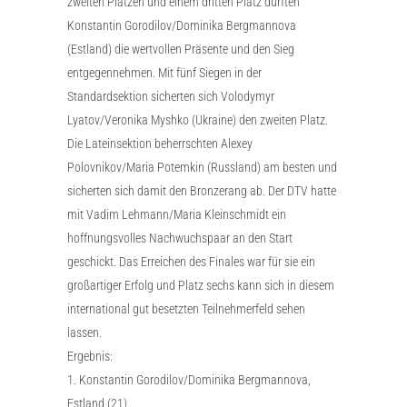
zweiten Plätzen und einem dritten Platz durften
Konstantin Gorodilov/Dominika Bergmannova
(Estland) die wertvollen Präsente und den Sieg
entgegennehmen. Mit fünf Siegen in der
Standardsektion sicherten sich Volodymyr
Lyatov/Veronika Myshko (Ukraine) den zweiten Platz.
Die Lateinsektion beherrschten Alexey
Polovnikov/Maria Potemkin (Russland) am besten und
sicherten sich damit den Bronzerang ab. Der DTV hatte
mit Vadim Lehmann/Maria Kleinschmidt ein
hoffnungsvolles Nachwuchspaar an den Start
geschickt. Das Erreichen des Finales war für sie ein
großartiger Erfolg und Platz sechs kann sich in diesem
international gut besetzten Teilnehmerfeld sehen
lassen.
Ergebnis:
1. Konstantin Gorodilov/Dominika Bergmannova,
Estland (21)