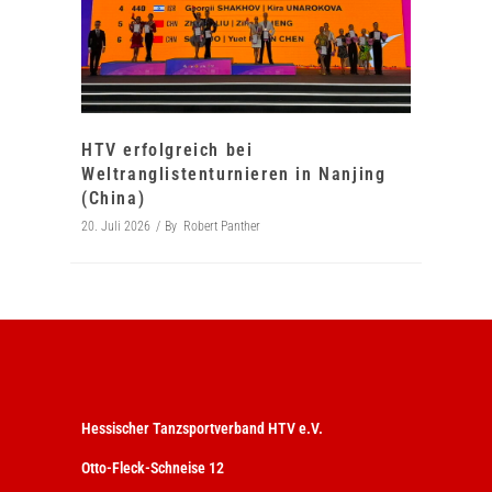
HTV erfolgreich bei
Weltranglistenturnieren in Nanjing
(China)
20. Juli 2026
By
Robert Panther
Hessischer Tanzsportverband HTV e.V.
Otto-Fleck-Schneise 12