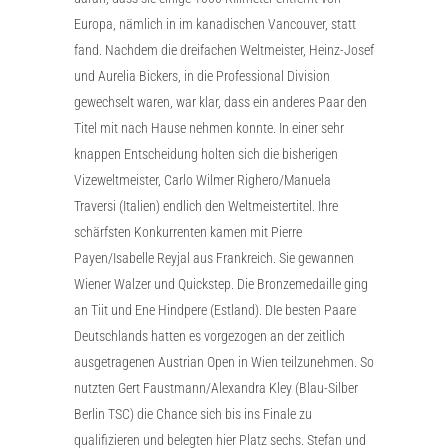
Europa, nämlich in im kanadischen Vancouver, statt
fand. Nachdem die dreifachen Weltmeister, Heinz-Josef
und Aurelia Bickers, in die Professional Division
gewechselt waren, war klar, dass ein anderes Paar den
Titel mit nach Hause nehmen konnte. In einer sehr
knappen Entscheidung holten sich die bisherigen
Vizeweltmeister, Carlo Wilmer Righero/Manuela
Traversi (Italien) endlich den Weltmeistertitel. Ihre
schärfsten Konkurrenten kamen mit Pierre
Payen/Isabelle Reyjal aus Frankreich. Sie gewannen
Wiener Walzer und Quickstep. Die Bronzemedaille ging
an Tiit und Ene Hindpere (Estland). DIe besten Paare
Deutschlands hatten es vorgezogen an der zeitlich
ausgetragenen Austrian Open in Wien teilzunehmen. So
nutzten Gert Faustmann/Alexandra Kley (Blau-Silber
Berlin TSC) die Chance sich bis ins Finale zu
qualifizieren und belegten hier Platz sechs. Stefan und