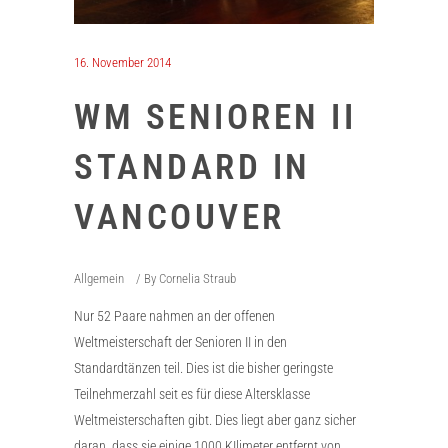
16. November 2014
WM SENIOREN II
STANDARD IN
VANCOUVER
Allgemein
By
Cornelia Straub
Nur 52 Paare nahmen an der offenen
Weltmeisterschaft der Senioren II in den
Standardtänzen teil. Dies ist die bisher geringste
Teilnehmerzahl seit es für diese Altersklasse
Weltmeisterschaften gibt. Dies liegt aber ganz sicher
daran, dass sie einige 1000 KIlimeter entfernt von