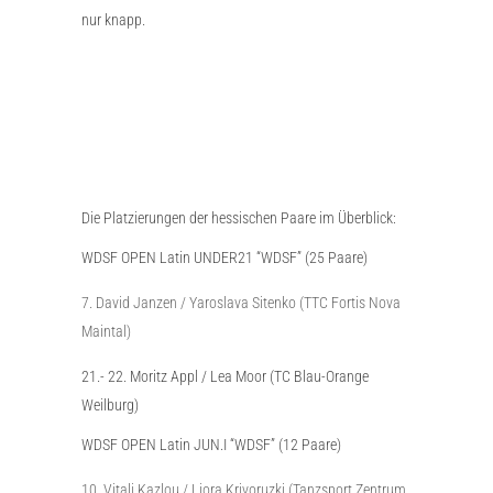
nur knapp.
Die Platzierungen der hessischen Paare im Überblick:
WDSF OPEN Latin UNDER21 “WDSF” (25 Paare)
David Janzen / Yaroslava Sitenko (TTC Fortis Nova
Maintal)
21.- 22. Moritz Appl / Lea Moor (TC Blau-Orange
Weilburg)
WDSF OPEN Latin JUN.I “WDSF” (12 Paare)
Vitali Kazlou / Liora Krivoruzki (Tanzsport Zentrum