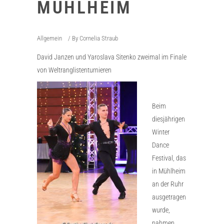
MÜHLHEIM
Allgemein
By
Cornelia Straub
David Janzen und Yaroslava Sitenko zweimal im Finale
von Weltranglistenturnieren
Beim
diesjährigen
Winter
Dance
Festival, das
in Mühlheim
an der Ruhr
ausgetragen
wurde,
nahmen