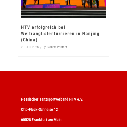
HTV erfolgreich bei
Weltranglistenturnieren in Nanjing
(China)
20. Juli 2026
By
Robert Panther
Hessischer Tanzsportverband HTV e.V.
Otto-Fleck-Schneise 12
60528 Frankfurt am Main