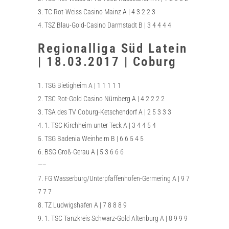
3. TC Rot-Weiss Casino Mainz A | 4 3 2 2 3
4. TSZ Blau-Gold-Casino Darmstadt B | 3 4 4 4 4
Regionalliga Süd Latein
| 18.03.2017 | Coburg
1. TSG Bietigheim A | 1 1 1 1 1
2. TSC Rot-Gold Casino Nürnberg A | 4 2 2 2 2
3. TSA des TV Coburg-Ketschendorf A | 2 5 3 3 3
4. 1. TSC Kirchheim unter Teck A | 3 4 4 5 4
5. TSG Badenia Weinheim B | 6 6 5 4 5
6. BSG Groß-Gerau A | 5 3 6 6 6
—–
7. FG Wasserburg/Unterpfaffenhofen-Germering A | 9 7
7 7 7
8. TZ Ludwigshafen A | 7 8 8 8 9
9. 1. TSC Tanzkreis Schwarz-Gold Altenburg A | 8 9 9 9