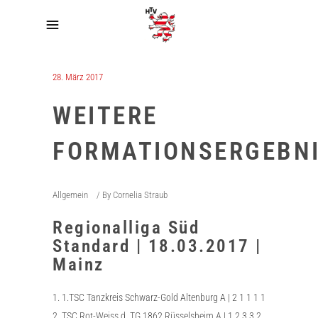
28. März 2017
WEITERE
FORMATIONSERGEBN
Allgemein
By
Cornelia Straub
Regionalliga Süd
Standard | 18.03.2017 |
Mainz
1. 1.TSC Tanzkreis Schwarz-Gold Altenburg A | 2 1 1 1 1
2. TSC Rot-Weiss d. TG 1862 Rüsselsheim A | 1 2 3 3 2