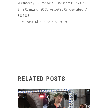
Wiesbaden / TSC Rot-Weiß Rüsselsheim D | 7 7 8 7 7
8. TZ Odenwald TSC Schwarz-Weiß Calypso Erbach A |
8 8 7 8 8
9. Rot-Weiss-Klub Kassel A | 9 9 9 9 9
RELATED POSTS