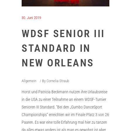
30. Juni 2019
WDSF SENIOR III
STANDARD IN
NEW ORLEANS
Allgemein
By
Cornelia Straub
Horst und Patricia Beckmann nutzen ihre Urlaubsreise
in die USA zu einer Teilnahme an einem WDSF-Turnier
Senioren III Standard. “Bei den „Gumbo DanceSport
Championships“ erreichten wir im Finale Platz 3 von 26
Paaren. Es war eine tolle Erfahrung mal hier zu tanzen
da alles etwas anders ist als man es gewohnt ist aber