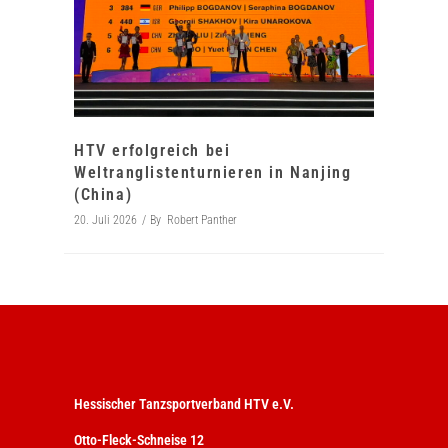
HTV erfolgreich bei
Weltranglistenturnieren in Nanjing
(China)
20. Juli 2026
By
Robert Panther
Hessischer Tanzsportverband HTV e.V.
Otto-Fleck-Schneise 12