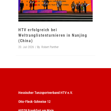
HTV erfolgreich bei
Weltranglistenturnieren in Nanjing
(China)
20. Juli 2026
By
Robert Panther
Hessischer Tanzsportverband HTV e.V.
Otto-Fleck-Schneise 12
60528 Frankfurt am Main