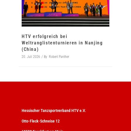
HTV erfolgreich bei
Weltranglistenturnieren in Nanjing
(China)
20. Juli 2026
By
Robert Panther
Hessischer Tanzsportverband HTV e.V.
Otto-Fleck-Schneise 12