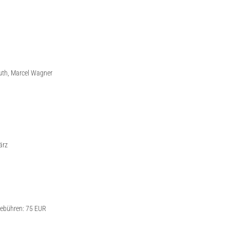
:
luth, Marcel Wagner
ärz
gebühren: 75 EUR