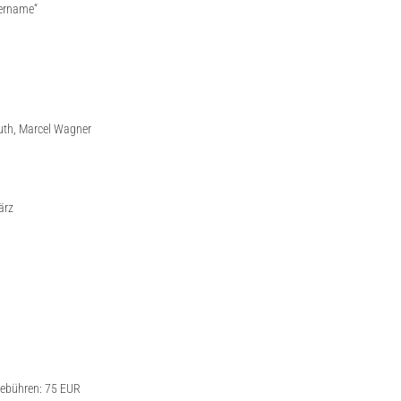
mername“
luth, Marcel Wagner
ärz
gebühren: 75 EUR