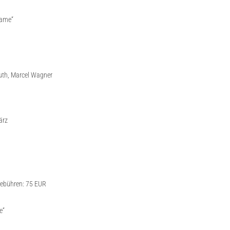
name“
luth, Marcel Wagner
ärz
gebühren: 75 EUR
e“