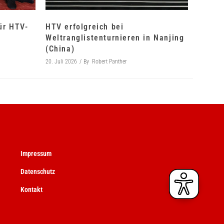
für HTV-
HTV erfolgreich bei
Weltranglistenturnieren in Nanjing
(China)
20. Juli 2026
By
Robert Panther
Impressum
Datenschutz
Kontakt