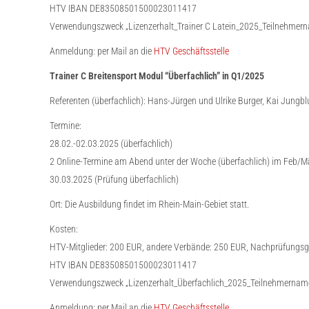
HTV IBAN DE83508501500023011417
Verwendungszweck „Lizenzerhalt_Trainer C Latein_2025_Teilnehmer
Anmeldung: per Mail an die
HTV Geschäftsstelle
Trainer C Breitensport Modul “Überfachlich” in Q1/2025
Referenten (überfachlich): Hans-Jürgen und Ulrike Burger, Kai Jungb
Termine:
28.02.-02.03.2025 (überfachlich)
2 Online-Termine am Abend unter der Woche (überfachlich) im Feb/M
30.03.2025 (Prüfung überfachlich)
Ort: Die Ausbildung findet im Rhein-Main-Gebiet statt.
Kosten:
HTV-Mitglieder: 200 EUR, andere Verbände: 250 EUR, Nachprüfungs
HTV IBAN DE83508501500023011417
Verwendungszweck „Lizenzerhalt_Überfachlich_2025_Teilnehmernam
Anmeldung: per Mail an die
HTV Geschäftsstelle