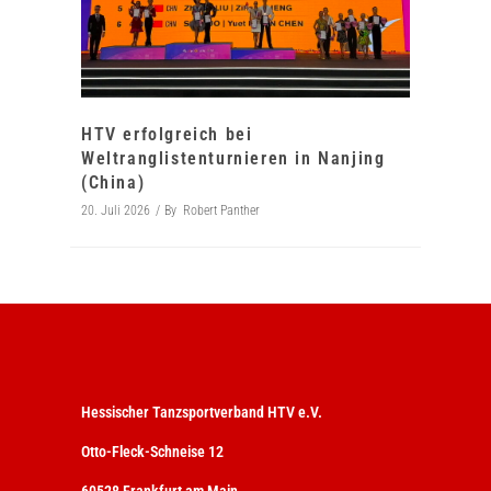
HTV erfolgreich bei
Weltranglistenturnieren in Nanjing
(China)
20. Juli 2026
By
Robert Panther
Hessischer Tanzsportverband HTV e.V.
Otto-Fleck-Schneise 12