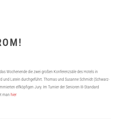
ROM!
r das Wochenende die zwei großen Konferenzsäle des Hotels in
andard und Latein durchgeführt. Thomas und Susanne Schmidt (Schwarz-
ommierten elfköpfigen Jury. Im Turnier der Senioren III-Standard
det man
hier