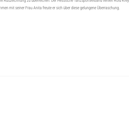
 Auszeichnung zu überreichen. Der Hessische Tanzsportverband verlieh Rold Krey die
men mit seiner Frau Anita freute er sich über diese gelungene Überraschung.