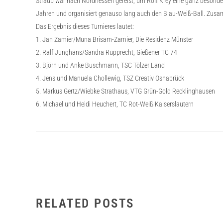
Straub war nach Nordhessen gereist, um Rolf Krey eine ganz besondere
Jahren und organisiert genauso lang auch den Blau-Weiß-Ball. Zusam
Das Ergebnis dieses Turnieres lautet:
1. Jan Zamier/Muna Brisam-Zamier, Die Residenz Münster
2. Ralf Junghans/Sandra Rupprecht, Gießener TC 74
3. Björn und Anke Buschmann, TSC Tölzer Land
4. Jens und Manuela Chollewig, TSZ Creativ Osnabrück
5. Markus Gertz/Wiebke Strathaus, VTG Grün-Gold Recklinghausen
6. Michael und Heidi Heuchert, TC Rot-Weiß Kaiserslautern
RELATED POSTS