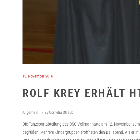
13. November 2016
ROLF KREY ERHÄLT H
Allgemein
By
Cornelia Straub
Die Tanzsportabteilung des OSC Vellmar hatte am 12. November zum 2
begrüßen. Mehrere Kindergruppen eröffneten den Ballabend. Als er in se