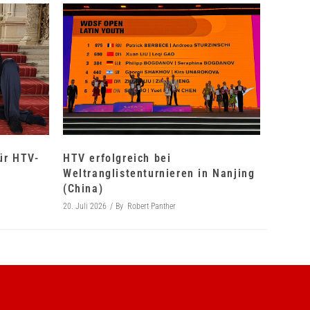
für HTV-
HTV erfolgreich bei
Weltranglistenturnieren in Nanjing
(China)
20. Juli 2026
By
Robert Panther