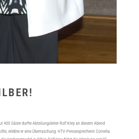
ILBER!
 400 Gäste durfte Abteilungsleiter Rolf Krey an diesem Abend
wollte, erlebte er eine Überraschung. HTV-Pressesprecherin Cornelia