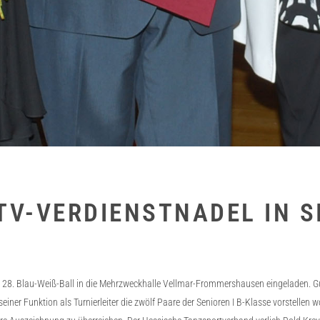
TV-VERDIENSTNADEL IN S
8. Blau-Weiß-Ball in die Mehrzweckhalle Vellmar-Frommershausen eingeladen. Gut
iner Funktion als Turnierleiter die zwölf Paare der Senioren I B-Klasse vorstellen 