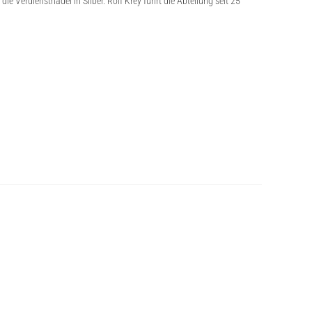
 Verdienstnadel in Silber. Rolf Krey führt die Abteilung seit 25