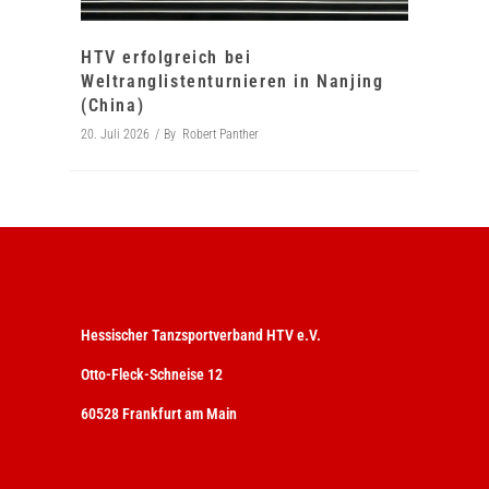
HTV erfolgreich bei
Weltranglistenturnieren in Nanjing
(China)
20. Juli 2026
By
Robert Panther
Hessischer Tanzsportverband HTV e.V.
Otto-Fleck-Schneise 12
60528 Frankfurt am Main