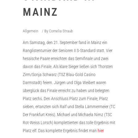
MAINZ
Allgemein
By
Cornelia Straub
Am Samstag, den 21. September fand in Mainz ein
Ranglistenturnier der Senioren II S-Standard statt. Vier
hessische Paare erreichten das Semifinale und zwei
davon das Finale. Als klare Sieger ließen sich Thorsten
Zirm/Sonja Schwarz (TSZ Blau-Gold Casino
Darmstadt) feiern. Jürgen und Olga Weibert waren
überglück das Finale erreicht zu haben und belegten
Platz sechs. Den Anschluss Platz zum Finale, Platz
sieben, ertanzten sich Ralf und Stella Lämmermeier (TC
Der Frankfurt Kreis). Michael und Michaela Nimz (TSC
Rot-Weiss Lorsch) komplettierten das tolle Ergebnis mit
Platz elf. Das komplette Ergebnis findet man
hier