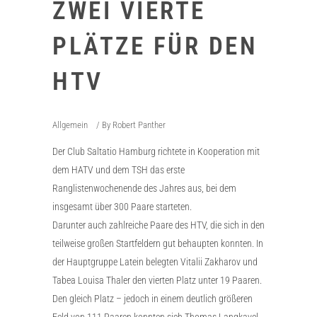
ZWEI VIERTE
PLÄTZE FÜR DEN
HTV
Allgemein
By
Robert Panther
Der Club Saltatio Hamburg richtete in Kooperation mit
dem HATV und dem TSH das erste
Ranglistenwochenende des Jahres aus, bei dem
insgesamt über 300 Paare starteten.
Darunter auch zahlreiche Paare des HTV, die sich in den
teilweise großen Startfeldern gut behaupten konnten. In
der Hauptgruppe Latein belegten Vitalii Zakharov und
Tabea Louisa Thaler den vierten Platz unter 19 Paaren.
Den gleich Platz – jedoch in einem deutlich größeren
Feld von 111 Paaren konnten sich Thomas Langkavel