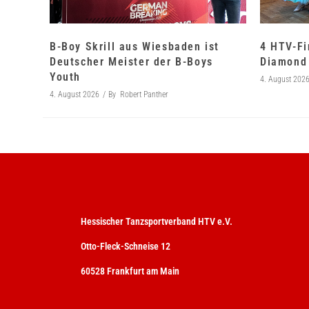
B-Boy Skrill aus Wiesbaden ist
4 HTV-Fi
Deutscher Meister der B-Boys
Diamond 
Youth
4. August 202
4. August 2026
By
Robert Panther
Hessischer Tanzsportverband HTV e.V.
Otto-Fleck-Schneise 12
60528 Frankfurt am Main