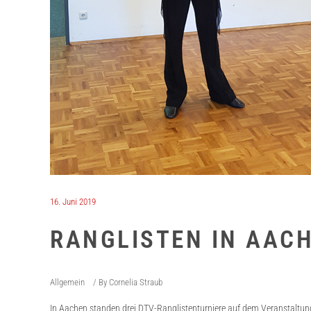
16. Juni 2019
RANGLISTEN IN AAC
Allgemein
By
Cornelia Straub
In Aachen standen drei DTV-Ranglistenturniere auf dem Veranstaltungsp