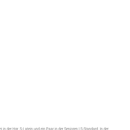
n der Hgr. S-Latein und ein Paar in der Senioren I S-Standard. In der