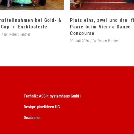
nalteilnahmen bei Gold- &
Platz eins, zwei und drei 
Cup in Enzklösterle
Paare beim Vienna Dance
Concourse
6
By
Robert Panther
20. Juli 2026
By
Robert Panther
Technik:
ASS it-systemhaus GmbH
Design:
pixelideen UG
Disclaimer