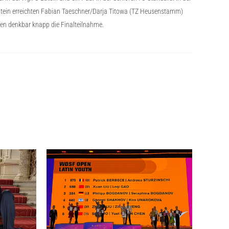
-Latein erreichten Fabian Taeschner/Darja Titowa (TZ Heusenstamm)
ben denkbar knapp die Finalteilnahme.