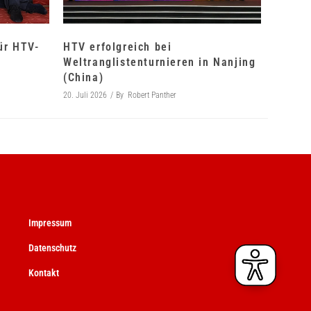
für HTV-
HTV erfolgreich bei
Weltranglistenturnieren in Nanjing
(China)
20. Juli 2026
By
Robert Panther
Impressum
Datenschutz
Kontakt