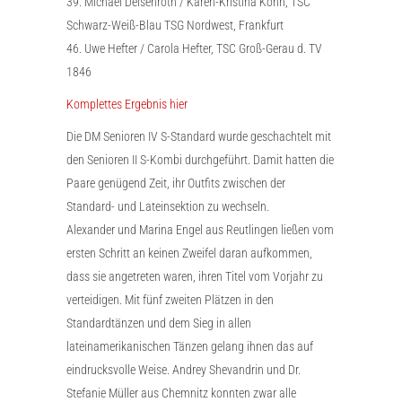
39. Michael Deisenroth / Karen-Kristina Köhn, TSC
Schwarz-Weiß-Blau TSG Nordwest, Frankfurt
46. Uwe Hefter / Carola Hefter, TSC Groß-Gerau d. TV
1846
Komplettes Ergebnis hier
Die DM Senioren IV S-Standard wurde geschachtelt mit
den Senioren II S-Kombi durchgeführt. Damit hatten die
Paare genügend Zeit, ihr Outfits zwischen der
Standard- und Lateinsektion zu wechseln.
Alexander und Marina Engel aus Reutlingen ließen vom
ersten Schritt an keinen Zweifel daran aufkommen,
dass sie angetreten waren, ihren Titel vom Vorjahr zu
verteidigen. Mit fünf zweiten Plätzen in den
Standardtänzen und dem Sieg in allen
lateinamerikanischen Tänzen gelang ihnen das auf
eindrucksvolle Weise. Andrey Shevandrin und Dr.
Stefanie Müller aus Chemnitz konnten zwar alle