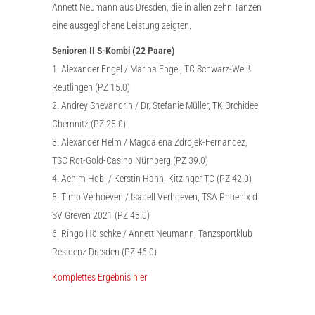
Annett Neumann aus Dresden, die in allen zehn Tänzen
eine ausgeglichene Leistung zeigten.
Senioren II S-Kombi (22 Paare)
1. Alexander Engel / Marina Engel, TC Schwarz-Weiß
Reutlingen (PZ 15.0)
2. Andrey Shevandrin / Dr. Stefanie Müller, TK Orchidee
Chemnitz (PZ 25.0)
3. Alexander Helm / Magdalena Zdrojek-Fernandez,
TSC Rot-Gold-Casino Nürnberg (PZ 39.0)
4. Achim Hobl / Kerstin Hahn, Kitzinger TC (PZ 42.0)
5. Timo Verhoeven / Isabell Verhoeven, TSA Phoenix d.
SV Greven 2021 (PZ 43.0)
6. Ringo Hölschke / Annett Neumann, Tanzsportklub
Residenz Dresden (PZ 46.0)
Komplettes Ergebnis hier