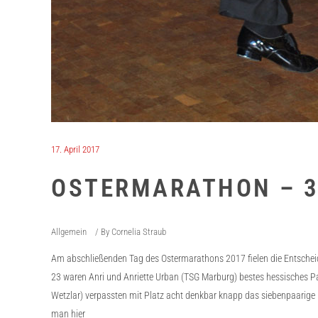
17. April 2017
OSTERMARATHON – 3
Allgemein
By
Cornelia Straub
Am abschließenden Tag des Ostermarathons 2017 fielen die Entscheid
23 waren Anri und Anriette Urban (TSG Marburg) bestes hessisches P
Wetzlar) verpassten mit Platz acht denkbar knapp das siebenpaarige 
man hier