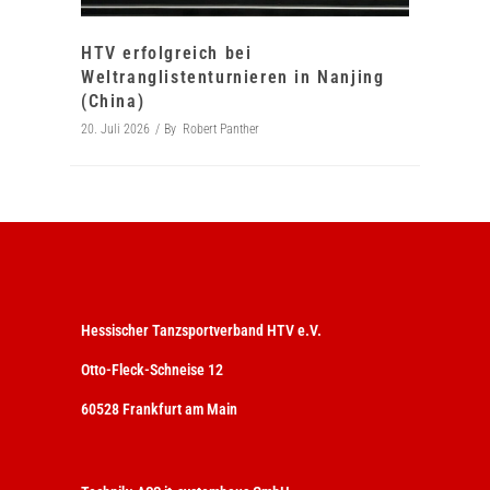
HTV erfolgreich bei
Weltranglistenturnieren in Nanjing
(China)
20. Juli 2026
By
Robert Panther
Hessischer Tanzsportverband HTV e.V.
Otto-Fleck-Schneise 12
60528 Frankfurt am Main