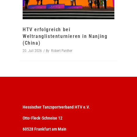
HTV erfolgreich bei
Weltranglistenturnieren in Nanjing
(China)
20. Juli 2026
By
Robert Panther
Hessischer Tanzsportverband HTV e.V.
Otto-Fleck-Schneise 12
60528 Frankfurt am Main