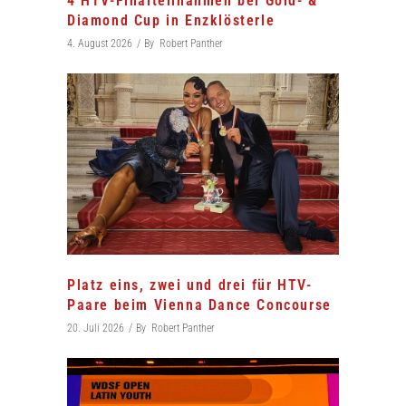
4 HTV-Finalteilnahmen bei Gold- &
Diamond Cup in Enzklösterle
4. August 2026
By
Robert Panther
Platz eins, zwei und drei für HTV-
Paare beim Vienna Dance Concourse
20. Juli 2026
By
Robert Panther