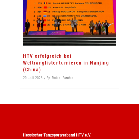
HTV erfolgreich bei
Weltranglistenturnieren in Nanjing
(China)
20. Juli 2026
By
Robert Panther
Hessischer Tanzsportverband HTV e.V.