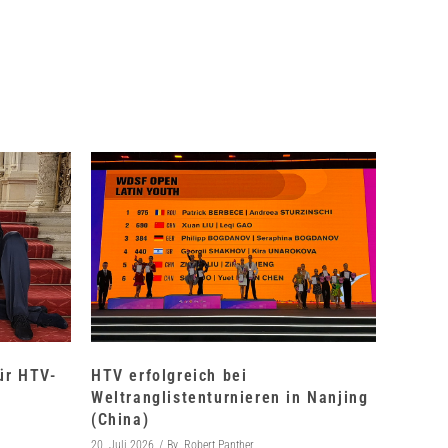
für HTV-
HTV erfolgreich bei
Weltranglistenturnieren in Nanjing
(China)
20. Juli 2026
By
Robert Panther