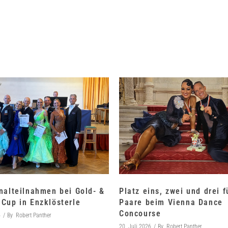
nalteilnahmen bei Gold- &
Platz eins, zwei und drei 
Cup in Enzklösterle
Paare beim Vienna Dance
Concourse
6
By
Robert Panther
20. Juli 2026
By
Robert Panther