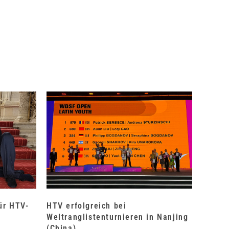
für HTV-
HTV erfolgreich bei
Weltranglistenturnieren in Nanjing
(China)