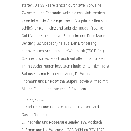
starten. Die 22 Paare tanzten durch zwei Vor-, eine
Zwischen- und Endrunde, welche dieses Jahr verdeckt
gewertet wurde. Als Sieger, wie im Vorjahr, stellten sich
schließlich Karl-Heinz und Gabriele Haugut (TSC Rot-
Gold Nürnberg) knapp vor Friedhelm und Rose-Marie
Bender (TSZ Mosbach) heraus. Den Bronzerang
ertanzten sich Armin und Ute Walendzik (TSC Brühl).
Spannend war es jedoch auch auf allen Finalplätzten.
Im mit sechs Paaren besetzten Finale reihten sich Horst
Balouschek mit Hannelore Moog, Dr. Wolfgang
Thomann und Dr. Roswitha Gülpers, sowie Wilfried mit
Marion Find auf den weiteren Plätzen ein.
Finalergebnis:
1. Karl-Heinz und Gabriele Haugut, TSC Rot-Gold-
Casino Nürnberg
2. Friedhelm und Rose-Marie Bender, TSZ Mosbach
3. Armin und Ute Walendzik, TSC Brühl im BTV 1879