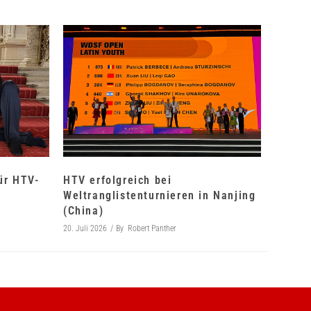
für HTV-
HTV erfolgreich bei
Weltranglistenturnieren in Nanjing
(China)
20. Juli 2026
By
Robert Panther