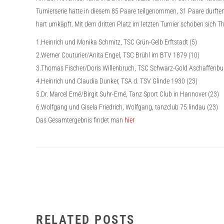
Turnierserie hatte in diesem 85 Paare teilgenommen, 31 Paare durften 
hart umkäpft. Mit dem dritten Platz im letzten Turnier schoben sich
1.Heinrich und Monika Schmitz, TSC Grün-Gelb Erftstadt (5)
2.Werner Couturier/Anita Engel, TSC Brühl im BTV 1879 (10)
3.Thomas Fischer/Doris Willenbruch, TSC Schwarz-Gold Aschaffenbu
4.Heinrich und Claudia Dunker, TSA d. TSV Glinde 1930 (23)
5.Dr. Marcel Erné/Birgit Suhr-Erné, Tanz Sport Club in Hannover (23)
6.Wolfgang und Gisela Friedrich, Wolfgang, tanzclub 75 lindau (23)
Das Gesamtergebnis findet man
hier
RELATED POSTS