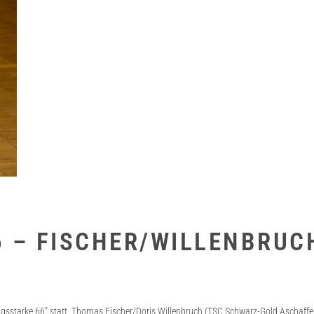
 – FISCHER/WILLENBRUCH
ungsstarke 66” statt. Thomas Fischer/Doris Willenbruch (TSC Schwarz-Gold Aschaffen