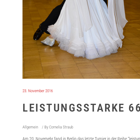
23. November 2016
LEISTUNGSSTARKE 66
Allgemein
By
Cornelia Straub
Am 20. Novemebr fand in Berlin das letzte Turnier in der Reihe “leist