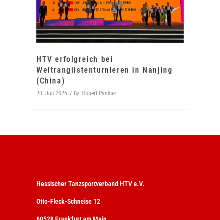
HTV erfolgreich bei
Weltranglistenturnieren in Nanjing
(China)
20. Juli 2026
By
Robert Panther
Hessischer Tanzsportverband HTV e.V.
Otto-Fleck-Schneise 12
60528 Frankfurt am Main