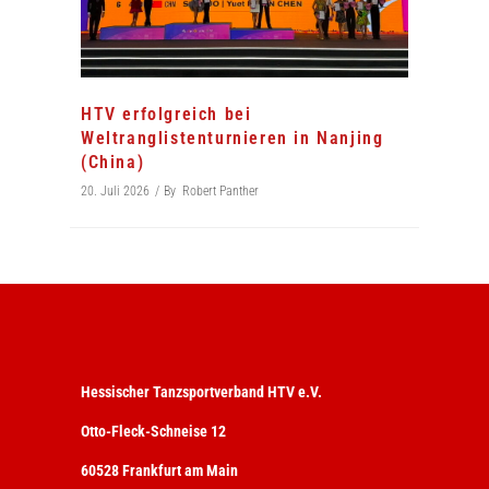
HTV erfolgreich bei
Weltranglistenturnieren in Nanjing
(China)
20. Juli 2026
By
Robert Panther
Hessischer Tanzsportverband HTV e.V.
Otto-Fleck-Schneise 12
60528 Frankfurt am Main