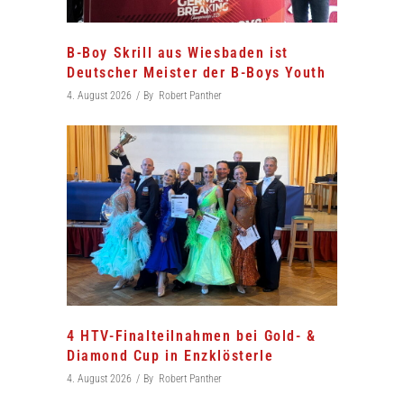
B-Boy Skrill aus Wiesbaden ist
Deutscher Meister der B-Boys Youth
4. August 2026
By
Robert Panther
4 HTV-Finalteilnahmen bei Gold- &
Diamond Cup in Enzklösterle
4. August 2026
By
Robert Panther