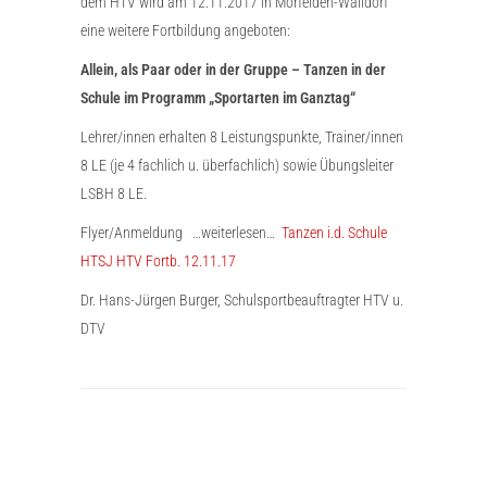
dem HTV wird am 12.11.2017 in Mörfelden-Walldorf
eine weitere Fortbildung angeboten:
Allein, als Paar oder in der Gruppe – Tanzen in der
Schule im Programm „Sportarten im Ganztag“
Lehrer/innen erhalten 8 Leistungspunkte, Trainer/innen
8 LE (je 4 fachlich u. überfachlich) sowie Übungsleiter
LSBH 8 LE.
Flyer/Anmeldung …weiterlesen…
Tanzen i.d. Schule
HTSJ HTV Fortb. 12.11.17
Dr. Hans-Jürgen Burger, Schulsportbeauftragter HTV u.
DTV