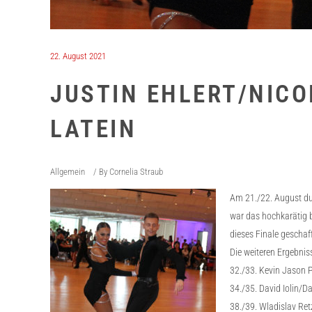
22. August 2021
JUSTIN EHLERT/NICO
LATEIN
Allgemein
By
Cornelia Straub
Am 21./22. August du
war das hochkarätig b
dieses Finale geschaf
Die weiteren Ergebnis
32./33. Kevin Jason 
34./35. David Iolin/D
38./39. Wladislav Ret