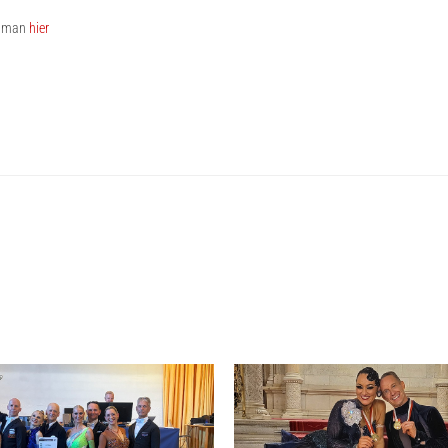
et man
hier