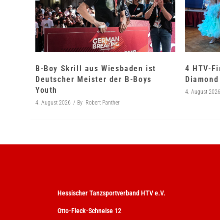
B-Boy Skrill aus Wiesbaden ist
4 HTV-Fi
Deutscher Meister der B-Boys
Diamond 
Youth
4. August 202
4. August 2026
By
Robert Panther
Hessischer Tanzsportverband HTV e.V.
Otto-Fleck-Schneise 12