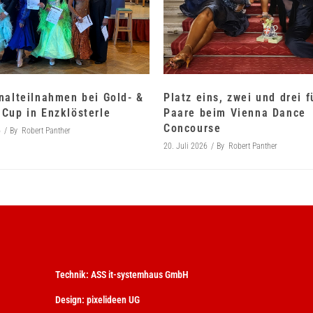
nalteilnahmen bei Gold- &
Platz eins, zwei und drei 
Cup in Enzklösterle
Paare beim Vienna Dance
Concourse
6
By
Robert Panther
20. Juli 2026
By
Robert Panther
Technik:
ASS it-systemhaus GmbH
Design:
pixelideen UG