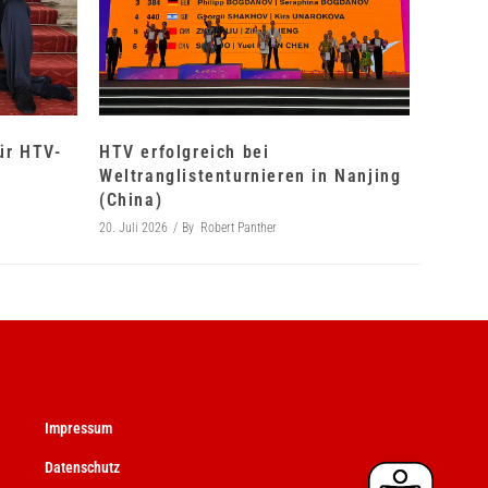
für HTV-
HTV erfolgreich bei
Weltranglistenturnieren in Nanjing
(China)
20. Juli 2026
By
Robert Panther
Impressum
Datenschutz