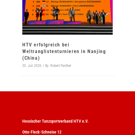
HTV erfolgreich bei
Weltranglistenturnieren in Nanjing
(China)
20. Juli 2026
By
Robert Panther
Hessischer Tanzsportverband HTV e.V.
Otto-Fleck-Schneise 12