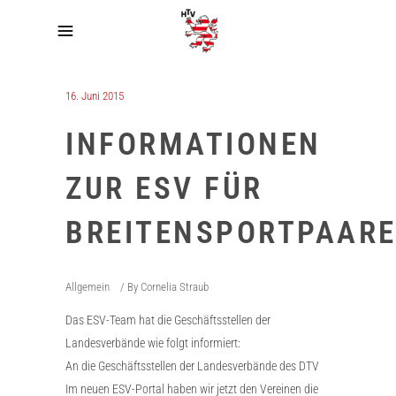
16. Juni 2015
INFORMATIONEN
ZUR ESV FÜR
BREITENSPORTPAAR
Allgemein
By
Cornelia Straub
Das ESV-Team hat die Geschäftsstellen der
Landesverbände wie folgt informiert:
An die Geschäftsstellen der Landesverbände des DTV
Im neuen ESV-Portal haben wir jetzt den Vereinen die