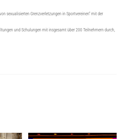
n sexualisierten Grenzverletzungen in Sportvereinen” mit der
taltungen und Schulungen mit insgesamt über 200 Teilnehmern durch,