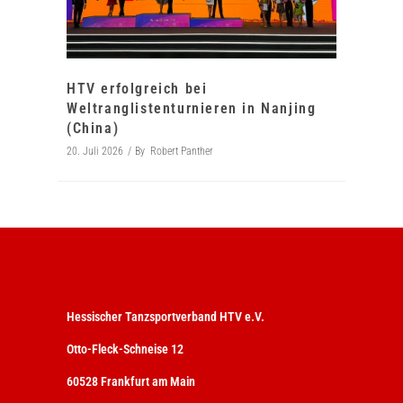
HTV erfolgreich bei
Weltranglistenturnieren in Nanjing
(China)
20. Juli 2026
By
Robert Panther
Hessischer Tanzsportverband HTV e.V.
Otto-Fleck-Schneise 12
60528 Frankfurt am Main