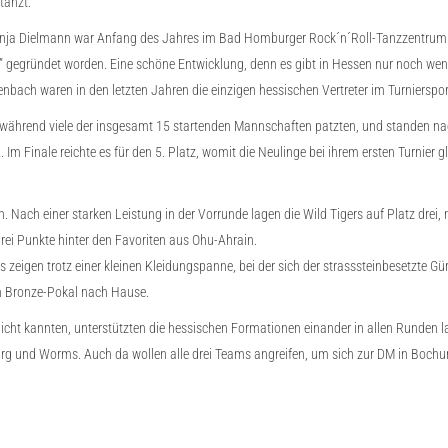
tanzt.
Tanja Dielmann war Anfang des Jahres im Bad Homburger Rock´n´Roll-Tanzzentrum
ars” gegründet worden. Eine schöne Entwicklung, denn es gibt in Hessen nur noch wen
nbach waren in den letzten Jahren die einzigen hessischen Vertreter im Turnierspor
nde, während viele der insgesamt 15 startenden Mannschaften patzten, und standen na
m Finale reichte es für den 5. Platz, womit die Neulinge bei ihrem ersten Turnier g
en. Nach einer starken Leistung in der Vorrunde lagen die Wild Tigers auf Platz drei,
ei Punkte hinter den Favoriten aus Ohu-Ahrain.
zeigen trotz einer kleinen Kleidungspanne, bei der sich der strasssteinbesetzte Gürt
em Bronze-Pokal nach Hause.
cht kannten, unterstützten die hessischen Formationen einander in allen Runden la
burg und Worms. Auch da wollen alle drei Teams angreifen, um sich zur DM in Boch