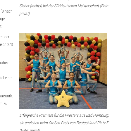
Sieber (rechts) bei der Süddeutschen Meisterschaft (Foto:
 “8 nach
privat)
ige
t.
ch der
leich 2/3
 nahezu
el einer
utstark.
um zu
Erfolgreiche Premiere für die Firestars aus Bad Homburg,
sie erreichen beim Großen Preis von Deutschland Platz 5
(Foto: privat)