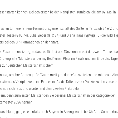
esser starten können. Bei den ersten beiden Ranglisten-Turnieren, die am 09. Mai 
wischen turniererfahrene Formationsgemeinschaft des Gießener Tanzclub 74 e.V. un
ter Hesse (GTC 74), Julia Sieber (GTC 74) und Diana Haas (SpVgg FB) die Wild Tig
s bei den Girl-Formationen an den Start.
r Zusammensetzung, sodass es für fast alle Tänzerinnen erst der zweite Turnierstar
 Choreografie “Monsters under my Bed” einen Platz im Finale und am Ende des Tage
e zur Deutschen Meisterschaft sichern.
enutzt, um Ihre Choreografie “Catch me if you dance” auszufeilen und mit neuer Akr
ften als Viertplatzierte ins Finale ein. Da die Differenz der Punkte zu den vorder
les aus sich raus und wurden mit dem zweiten Platz belohnt.
eiern, denn zum ersten Mal standen Sie bei einer Meisterschaft in der Kategorie der
zemeister 2026 nennen.
Deutschland, ging es ebenfalls nach Bayern. In Anzing wurde bei 36 Grad Sommerhi