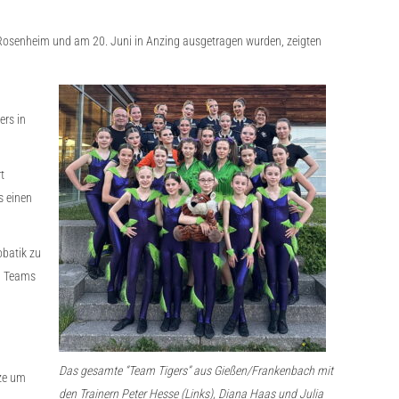
in Rosenheim und am 20. Juni in Anzing ausgetragen wurden, zeigten
d
ers in
t
s einen
obatik zu
en Teams
Das gesamte “Team Tigers” aus Gießen/Frankenbach mit
tze um
den Trainern Peter Hesse (Links), Diana Haas und Julia