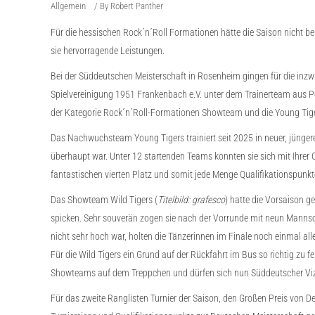
Allgemein
By
Robert Panther
Für die hessischen Rock´n´Roll Formationen hätte die Saison nicht b
sie hervorragende Leistungen.
Bei der Süddeutschen Meisterschaft in Rosenheim gingen für die inz
Spielvereinigung 1951 Frankenbach e.V. unter dem Trainerteam aus Pe
der Kategorie Rock´n´Roll-Formationen Showteam und die Young Tiger
Das Nachwuchsteam Young Tigers trainiert seit 2025 in neuer, jüngere
überhaupt war. Unter 12 startenden Teams konnten sie sich mit Ihrer
fantastischen vierten Platz und somit jede Menge Qualifikationspunkt
Das Showteam Wild Tigers (
Titelbild: grafesco
) hatte die Vorsaison g
spicken. Sehr souverän zogen sie nach der Vorrunde mit neun Mannscha
nicht sehr hoch war, holten die Tänzerinnen im Finale noch einmal al
Für die Wild Tigers ein Grund auf der Rückfahrt im Bus so richtig zu f
Showteams auf dem Treppchen und dürfen sich nun Süddeutscher Vi
Für das zweite Ranglisten Turnier der Saison, den Großen Preis von 