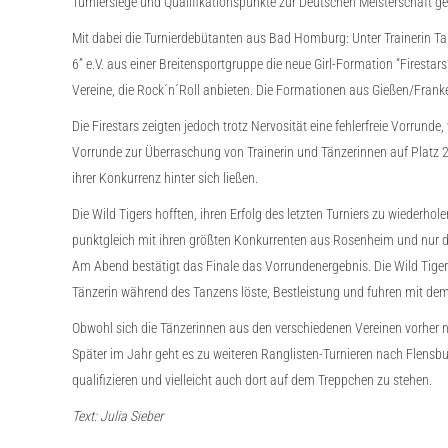
Turniersiege und Qualifikationspunkte zur Deutschen Meisterschaft ge
Mit dabei die Turnierdebütanten aus Bad Homburg: Unter Trainerin 
6” e.V. aus einer Breitensportgruppe die neue Girl-Formation “Firest
Vereine, die Rock´n´Roll anbieten. Die Formationen aus Gießen/Franke
Die Firestars zeigten jedoch trotz Nervosität eine fehlerfreie Vorru
Vorrunde zur Überraschung von Trainerin und Tänzerinnen auf Platz 2. I
ihrer Konkurrenz hinter sich ließen.
Die Wild Tigers hofften, ihren Erfolg des letzten Turniers zu wiederhol
punktgleich mit ihren größten Konkurrenten aus Rosenheim und nur dr
Am Abend bestätigt das Finale das Vorrundenergebnis. Die Wild Tigers 
Tänzerin während des Tanzens löste, Bestleistung und fuhren mit d
Obwohl sich die Tänzerinnen aus den verschiedenen Vereinen vorher ni
Später im Jahr geht es zu weiteren Ranglisten-Turnieren nach Flens
qualifizieren und vielleicht auch dort auf dem Treppchen zu stehen.
Text: Julia Sieber