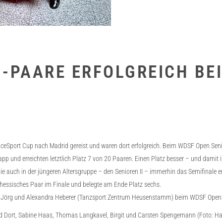
N-PAARE ERFOLGREICH BE
ceSport Cup nach Madrid gereist und waren dort erfolgreich. Beim WDSF Open Seni
pp und erreichten letztlich Platz 7 von 20 Paaren. Einen Platz besser – und dami
e auch in der jüngeren Altersgruppe – den Senioren II – immerhin das Semifinale er
hessisches Paar im Finale und belegte am Ende Platz sechs.
on Jörg und Alexandra Heberer (Tanzsport Zentrum Heusenstamm) beim WDSF Open Se
nfred Dort, Sabine Haas, Thomas Langkavel, Birgit und Carsten Spengemann (Foto: H