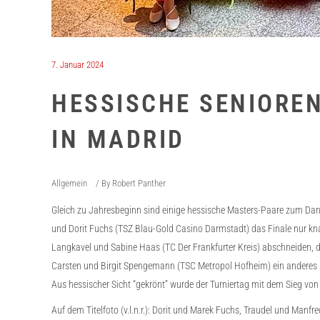
7. Januar 2024
HESSISCHE SENIORE
IN MADRID
Allgemein
By
Robert Panther
Gleich zu Jahresbeginn sind einige hessische Masters-Paare zum Dan
und Dorit Fuchs (TSZ Blau-Gold Casino Darmstadt) das Finale nur kna
Langkavel und Sabine Haas (TC Der Frankfurter Kreis) abschneiden, di
Carsten und Birgit Spengemann (TSC Metropol Hofheim) ein anderes 
Aus hessischer Sicht “gekrönt” wurde der Turniertag mit dem Sieg v
Auf dem Titelfoto (v.l.n.r.): Dorit und Marek Fuchs, Traudel und Ma