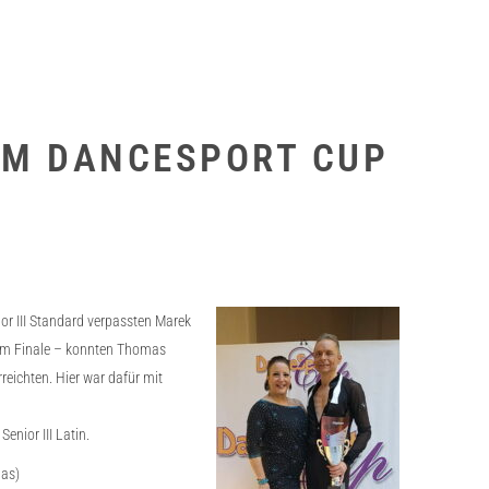
IM DANCESPORT CUP
or III Standard verpassten Marek
t im Finale – konnten Thomas
reichten. Hier war dafür mit
nior III Latin.
aas)