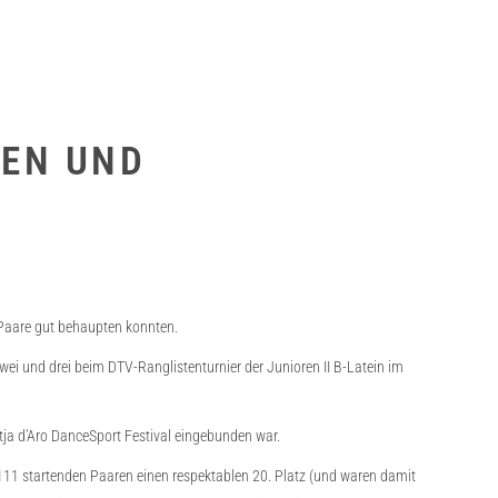
LEN UND
-Paare gut behaupten konnten.
ei und drei beim DTV-Ranglistenturnier der Junioren II B-Latein im
atja d’Aro DanceSport Festival eingebunden war.
 111 startenden Paaren einen respektablen 20. Platz (und waren damit