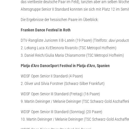
das viertbeste deutsche Paar im Feld), tanzten aber am selben Woche
Altersgruppe Senior II Standard konnten sie sich mit Platz 12 im Semi
Die Ergebnisse der hessischen Paare im Überblick:
Franken Dance Festival in Roth
DTV-Rangliste Junioren II B-Latein (19 Paare) (Titelfoto:
davi product
2. Lekang Luca Xi/Eleonora Rivarolo (TSC Metropol Hofheim)
3. Daniel Reich/Giulia Maria Chiaramonte (TSC Metropol Hofheim)
Platja d’Aro DanceSport Festival in Platja d’Aro, Spanien
WDSF Open Senior II Standard (4 Paare)
2. Oliver und Silvia Forstner (Schwarz-Silber Frankfurt)
WDSF Open Senior III Standard (Freitag) (16 Paare)
9. Martin Deininger / Melanie Deininger (TSC Schwarz-Gold Aschaffen
WDSF Open Senior III Standard (Sonntag) (20 Paare)
10. Martin Deininger / Melanie Deininger (TSC Schwarz-Gold Aschaff