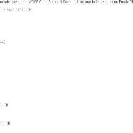
nende noch beim WDSF Open Senior III Standard mit und belegten dort im Finale Pl
finale gut behaupten.
ion
)
burg)
enburg)