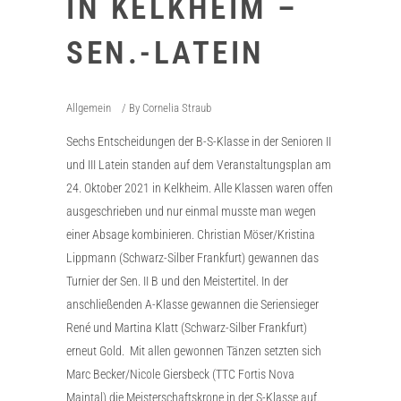
IN KELKHEIM –
SEN.-LATEIN
Allgemein
By
Cornelia Straub
Sechs Entscheidungen der B-S-Klasse in der Senioren II
und III Latein standen auf dem Veranstaltungsplan am
24. Oktober 2021 in Kelkheim. Alle Klassen waren offen
ausgeschrieben und nur einmal musste man wegen
einer Absage kombinieren. Christian Möser/Kristina
Lippmann (Schwarz-Silber Frankfurt) gewannen das
Turnier der Sen. II B und den Meistertitel. In der
anschließenden A-Klasse gewannen die Seriensieger
René und Martina Klatt (Schwarz-Silber Frankfurt)
erneut Gold. Mit allen gewonnen Tänzen setzten sich
Marc Becker/Nicole Giersbeck (TTC Fortis Nova
Maintal) die Meisterschaftskrone in der S-Klasse auf.