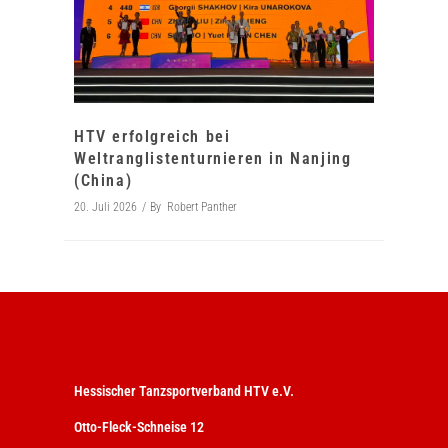
HTV erfolgreich bei
Weltranglistenturnieren in Nanjing
(China)
20. Juli 2026
By
Robert Panther
Hessischer Tanzsportverband HTV e.V.
Otto-Fleck-Schneise 12