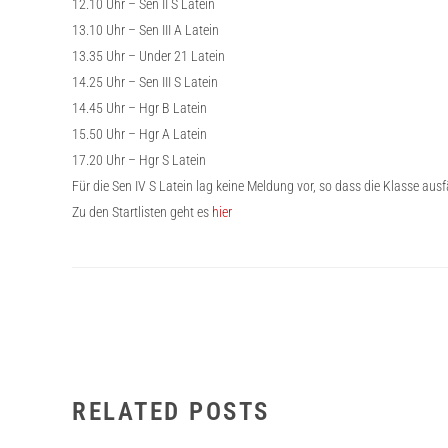
12.10 Uhr – Sen II S Latein
13.10 Uhr – Sen III A Latein
13.35 Uhr – Under 21 Latein
14.25 Uhr – Sen III S Latein
14.45 Uhr – Hgr B Latein
15.50 Uhr – Hgr A Latein
17.20 Uhr – Hgr S Latein
Für die Sen IV S Latein lag keine Meldung vor, so dass die Klasse ausfä
Zu den Startlisten geht es
hier
RELATED POSTS