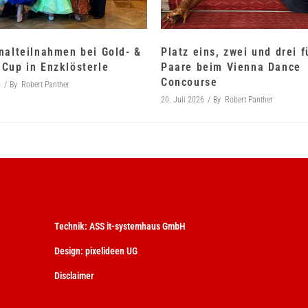
nalteilnahmen bei Gold- &
Platz eins, zwei und drei 
Cup in Enzklösterle
Paare beim Vienna Dance
Concourse
6
By
Robert Panther
20. Juli 2026
By
Robert Panther
Technik:
ASS it-systemhaus GmbH
Design:
pixelideen UG
Disclaimer