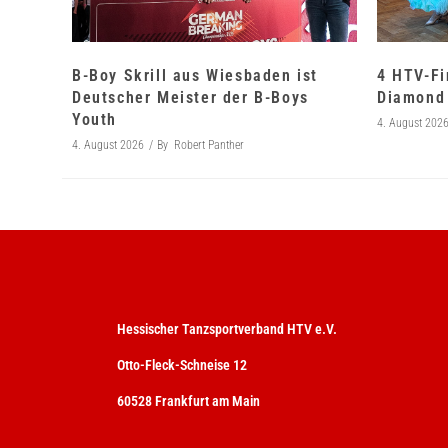
B-Boy Skrill aus Wiesbaden ist
4 HTV-Fi
Deutscher Meister der B-Boys
Diamond 
Youth
4. August 202
4. August 2026
By
Robert Panther
Hessischer Tanzsportverband HTV e.V.
Otto-Fleck-Schneise 12
60528 Frankfurt am Main