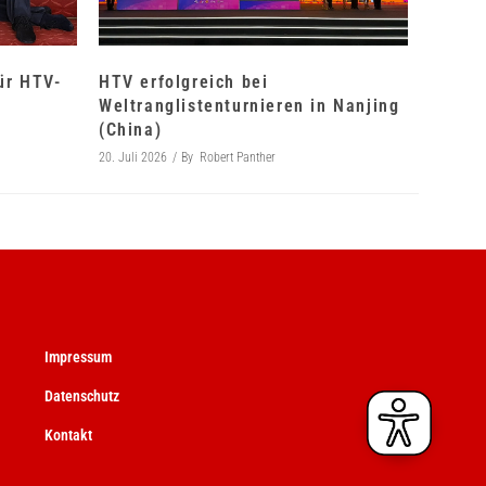
für HTV-
HTV erfolgreich bei
Weltranglistenturnieren in Nanjing
(China)
20. Juli 2026
By
Robert Panther
Impressum
Datenschutz
Kontakt