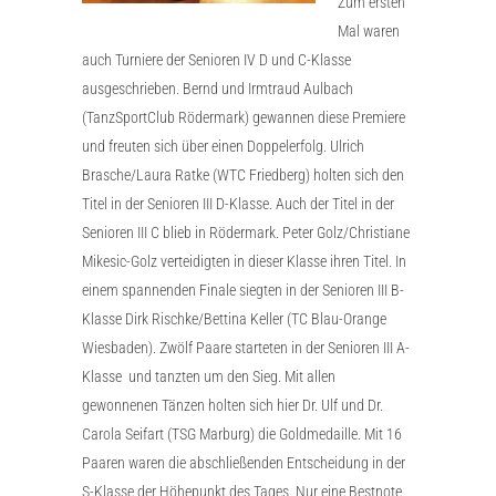
Zum ersten
Mal waren
auch Turniere der Senioren IV D und C-Klasse
ausgeschrieben. Bernd und Irmtraud Aulbach
(TanzSportClub Rödermark) gewannen diese Premiere
und freuten sich über einen Doppelerfolg. Ulrich
Brasche/Laura Ratke (WTC Friedberg) holten sich den
Titel in der Senioren III D-Klasse. Auch der Titel in der
Senioren III C blieb in Rödermark. Peter Golz/Christiane
Mikesic-Golz verteidigten in dieser Klasse ihren Titel. In
einem spannenden Finale siegten in der Senioren III B-
Klasse Dirk Rischke/Bettina Keller (TC Blau-Orange
Wiesbaden). Zwölf Paare starteten in der Senioren III A-
Klasse und tanzten um den Sieg. Mit allen
gewonnenen Tänzen holten sich hier Dr. Ulf und Dr.
Carola Seifart (TSG Marburg) die Goldmedaille. Mit 16
Paaren waren die abschließenden Entscheidung in der
S-Klasse der Höhepunkt des Tages. Nur eine Bestnote