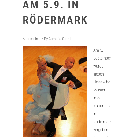
AM 5.9. IN
RÖDERMARK
Allgemein
By
Cornelia Straub
Am 5.
September
wurden
sieben
Hessische
Meistertitel
in der
Kulturhalle
in
Rödermark
vergeben.